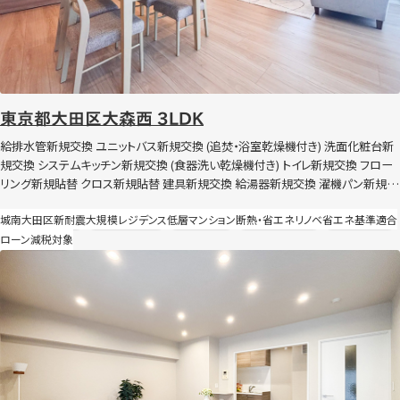
東京都大田区大森西 3LDK
給排水管新規交換 ユニットバス新規交換 (追焚・浴室乾燥機付き) 洗面化粧台新
規交換 システムキッチン新規交換 (食器洗い乾燥機付き) トイレ新規交換 フロー
リング新規貼替 クロス新規貼替 建具新規交換 給湯器新規交換 濯機パン新規交
換 照明器具新規交換 ハウスクリーニングなど 内窓設置（Low-E 複層 高遮熱）
城南
大田区
新耐震
大規模レジデンス
低層マンション
断熱・省エネリノベ
省エネ基準適合
節湯水栓導入 外壁面および断熱施工 全灯照明LDK化（玄関のみ人感センサー
ローン減税対象
付き）
東京都三鷹市牟礼 2LDK