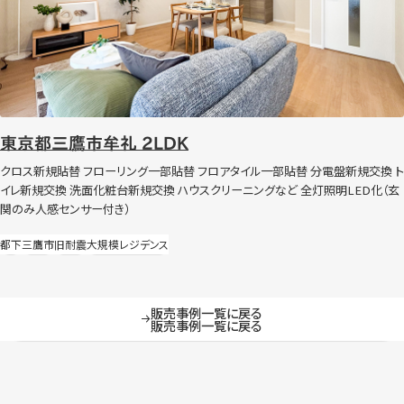
東京都三鷹市牟礼 2LDK
クロス新規貼替 フローリング一部貼替 フロアタイル一部貼替 分電盤新規交換 ト
イレ新規交換 洗面化粧台新規交換 ハウスクリーニングなど 全灯照明LED化（玄
関のみ人感センサー付き）
都下
三鷹市
旧耐震
大規模レジデンス
販売事例一覧に戻る
販売事例一覧に戻る