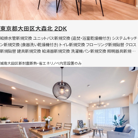
東京都大田区大森北 2DK
給排水管新規交換 ユニットバス新規交換 (追焚・浴室乾燥機付き) システムキッチ
ン新規交換 (食器洗い乾燥機付き) トイレ新規交換 フローリング新規貼替 クロス
新規貼替 建具新規交換 給湯器新規交換 洗濯機パン新規交換 照明器具新規交
換 ハウスクリーニングなど 節湯水栓導入 内窓設置（Low-E複層 高遮熱）
城南
大田区
新耐震
断熱・省エネリノベ
内窓設置のみ
東京都大田区大森西 3LDK