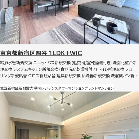
東京都新宿区四谷 1LDK＋WIC
給排水管新規交換 ユニットバス新規交換 (追焚・浴室乾燥機付き) 洗面化粧台新
規交換 システムキッチン新規交換 (食器洗い乾燥機付き) トイレ新規交換 フロー
リング新規貼替 クロス新規貼替 建具新規交換 給湯器新規交換 洗濯機パン新規
交換 照明器具新規交換 ハウスクリーニングなど 節湯水栓導入 全灯照明LED化
城西
新宿区
新耐震
大規模レジデンス
タワーマンション
ブランドマンション
（玄関のみ人感センサー付き）
東京都板橋区大山西町 4LDK＋SIC