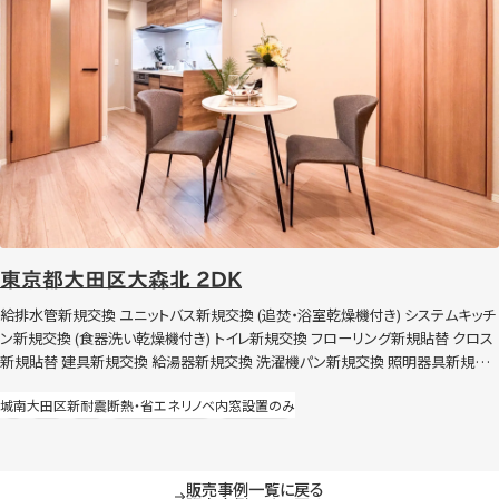
東京都大田区大森北 2DK
給排水管新規交換 ユニットバス新規交換 (追焚・浴室乾燥機付き) システムキッチ
ン新規交換 (食器洗い乾燥機付き) トイレ新規交換 フローリング新規貼替 クロス
新規貼替 建具新規交換 給湯器新規交換 洗濯機パン新規交換 照明器具新規交
換 ハウスクリーニングなど 節湯水栓導入 内窓設置（Low-E複層 高遮熱）
城南
大田区
新耐震
断熱・省エネリノベ
内窓設置のみ
販売事例一覧に戻る