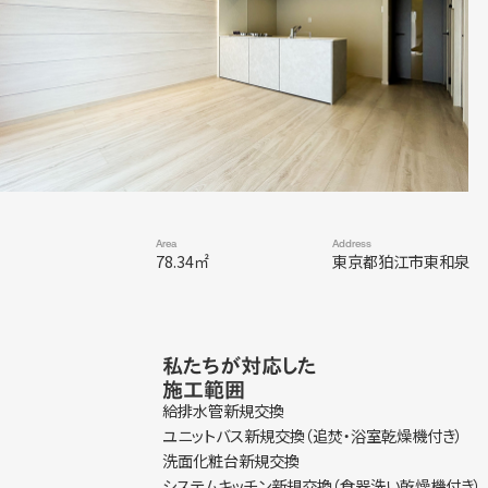
Area
Address
78.34㎡
東京都狛江市東和泉
私たちが対応した
施工範囲
給排水管新規交換
ユニットバス新規交換（追焚・浴室乾燥機付き）
洗面化粧台新規交換
システムキッチン新規交換（食器洗い乾燥機付き）