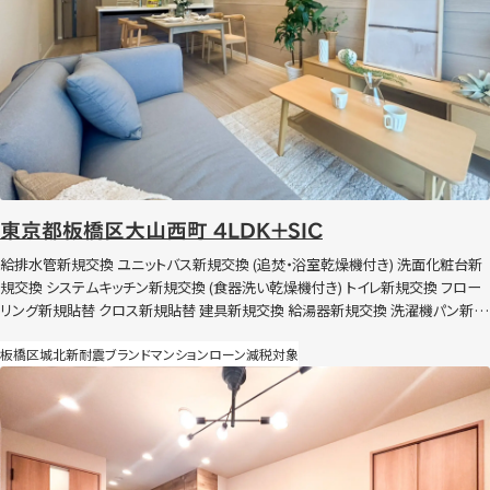
東京都板橋区大山西町 4LDK＋SIC
給排水管新規交換 ユニットバス新規交換 (追焚・浴室乾燥機付き) 洗面化粧台新
規交換 システムキッチン新規交換 (食器洗い乾燥機付き) トイレ新規交換 フロー
リング新規貼替 クロス新規貼替 建具新規交換 給湯器新規交換 洗濯機パン新規
交換 照明器具新規交換 ハウスクリーニングなど 節湯水栓導入 全灯照明LED化
板橋区
城北
新耐震
ブランドマンション
ローン減税対象
（玄関のみ人感センサー付き）
東京都大田区大森北 2DK