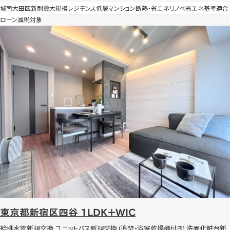
城南
大田区
新耐震
大規模レジデンス
低層マンション
断熱・省エネリノベ
省エネ基準適合
節湯水栓導入 外壁面および断熱施工 全灯照明LDK化（玄関のみ人感センサー
ローン減税対象
付き）
東京都新宿区四谷 1LDK＋WIC
東京都新宿区四谷 1LDK＋WIC
給排水管新規交換 ユニットバス新規交換 (追焚・浴室乾燥機付き) 洗面化粧台新