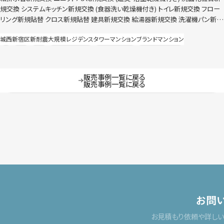
規交換 システムキッチン新規交換 (食器洗い乾燥機付き) トイレ新規交換 フロー
リング新規貼替 クロス新規貼替 建具新規交換 給湯器新規交換 洗濯機パン新規
交換 照明器具新規交換 ハウスクリーニングなど 節湯水栓導入 全灯照明LED化
城西
新宿区
新耐震
大規模レジデンス
タワーマンション
ブランドマンション
（玄関のみ人感センサー付き）
販売事例一覧に戻る
販売事例一覧に戻る
お問
お見積もり依頼や詳し