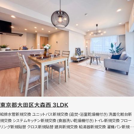
東京都大田区大森西 3LDK
給排水管新規交換 ユニットバス新規交換 (追焚・浴室乾燥機付き) 洗面化粧台新
規交換 システムキッチン新規交換 (食器洗い乾燥機付き) トイレ新規交換 フロー
リング新規貼替 クロス新規貼替 建具新規交換 給湯器新規交換 濯機パン新規交
換 照明器具新規交換 ハウスクリーニングなど 内窓設置（Low-E 複層 高遮熱）