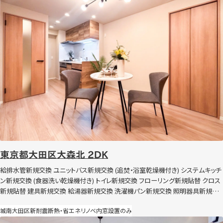
東京都大田区大森北 2DK
給排水管新規交換 ユニットバス新規交換 (追焚・浴室乾燥機付き) システムキッチ
ン新規交換 (食器洗い乾燥機付き) トイレ新規交換 フローリング新規貼替 クロス
新規貼替 建具新規交換 給湯器新規交換 洗濯機パン新規交換 照明器具新規交
換 ハウスクリーニングなど 節湯水栓導入 内窓設置（Low-E複層 高遮熱）
城南
大田区
新耐震
断熱・省エネリノベ
内窓設置のみ
東京都大田区大森西 3LDK