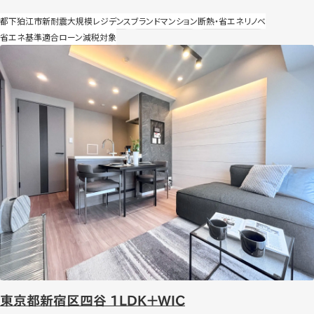
交換 照明器具新規交換 ハウスクリーニングなど 外壁面すべて断熱施工 節湯水
都下
狛江市
新耐震
大規模レジデンス
ブランドマンション
断熱・省エネリノベ
栓導入 内窓設置（Low-E 複層 高遮熱） 全灯照明LED化（玄関のみ人感センサー
省エネ基準適合
ローン減税対象
付き）
東京都新宿区四谷 1LDK＋WIC
東京都新宿区四谷 1LDK＋WIC