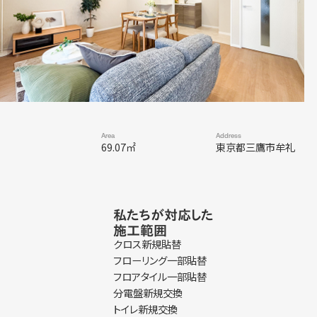
Area
Address
69.07㎡
東京都三鷹市牟礼
私たちが対応した
施工範囲
クロス新規貼替
フローリング一部貼替
フロアタイル一部貼替
分電盤新規交換
トイレ新規交換