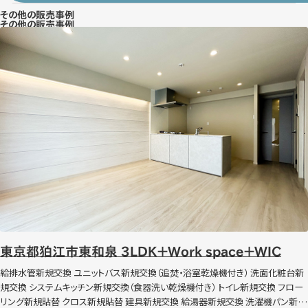
その他の販売事例
その他の販売事例
東京都狛江市東和泉 3LDK＋Work space＋WIC
東京都狛江市東和泉 3LDK＋Work space＋WIC
給排水管新規交換 ユニットバス新規交換（追焚・浴室乾燥機付き） 洗面化粧台新
規交換 システムキッチン新規交換（食器洗い乾燥機付き） トイレ新規交換 フロー
リング新規貼替 クロス新規貼替 建具新規交換 給湯器新規交換 洗濯機パン新規