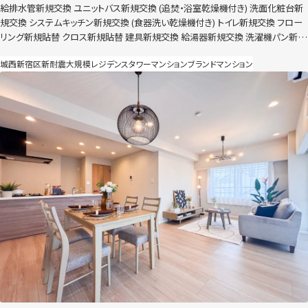
給排水管新規交換 ユニットバス新規交換 (追焚・浴室乾燥機付き) 洗面化粧台新
規交換 システムキッチン新規交換 (食器洗い乾燥機付き) トイレ新規交換 フロー
リング新規貼替 クロス新規貼替 建具新規交換 給湯器新規交換 洗濯機パン新規
交換 照明器具新規交換 ハウスクリーニングなど 節湯水栓導入 全灯照明LED化
城西
新宿区
新耐震
大規模レジデンス
タワーマンション
ブランドマンション
（玄関のみ人感センサー付き）
東京都大田区大森西 3LDK