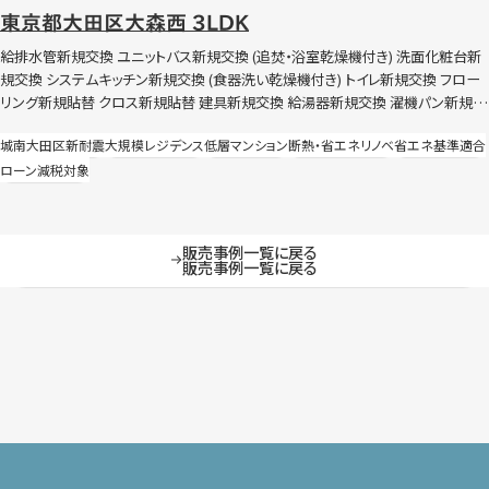
東京都大田区大森西 3LDK
給排水管新規交換 ユニットバス新規交換 (追焚・浴室乾燥機付き) 洗面化粧台新
規交換 システムキッチン新規交換 (食器洗い乾燥機付き) トイレ新規交換 フロー
リング新規貼替 クロス新規貼替 建具新規交換 給湯器新規交換 濯機パン新規交
換 照明器具新規交換 ハウスクリーニングなど 内窓設置（Low-E 複層 高遮熱）
城南
大田区
新耐震
大規模レジデンス
低層マンション
断熱・省エネリノベ
省エネ基準適合
節湯水栓導入 外壁面および断熱施工 全灯照明LDK化（玄関のみ人感センサー
ローン減税対象
付き）
販売事例一覧に戻る
販売事例一覧に戻る