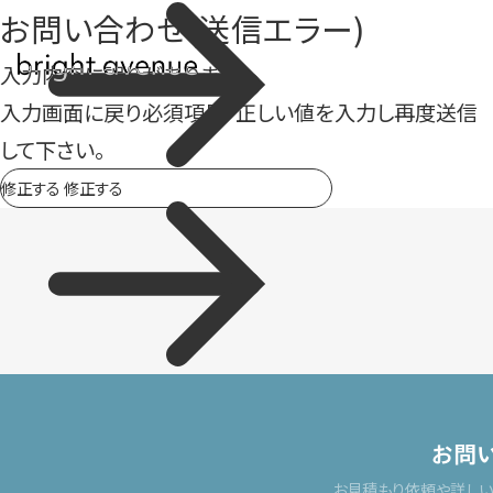
お問い合わせ(送信エラー)
入力内容に誤りがあります。
入力画面に戻り必須項目・正しい値を入力し再度送信
して下さい。
修正する
修正する
お問
お見積もり依頼や詳し